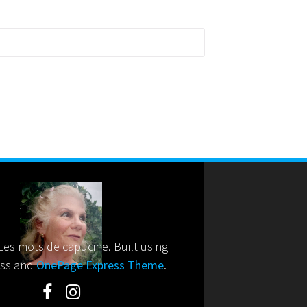
es mots de capucine. Built using
ss and
OnePage Express Theme
.