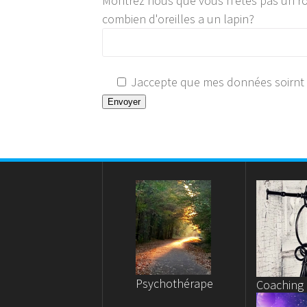
Montrez nous que vous n'ètes pas un r
combien d'oreilles a un lapin?
Jaccepte que mes données soirnt u
Psychothérape
Coaching