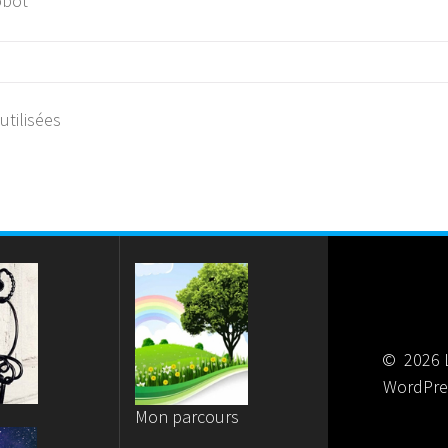
obot
tilisées
© 2026 L
WordPre
Mon parcours